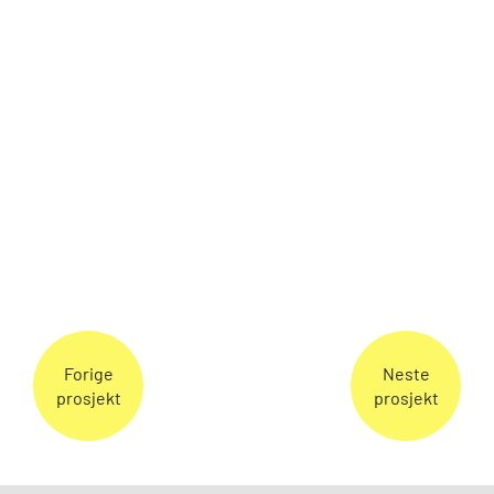
Forige
Neste
prosjekt
prosjekt