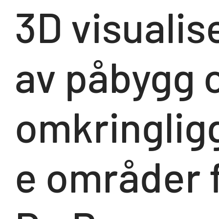
3D visualis
av påbygg 
omkringlig
e områder 