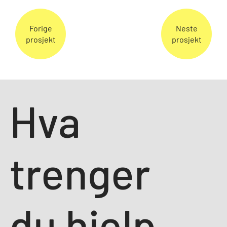
Forige
Neste
prosjekt
prosjekt
Hva
trenger
du hjelp