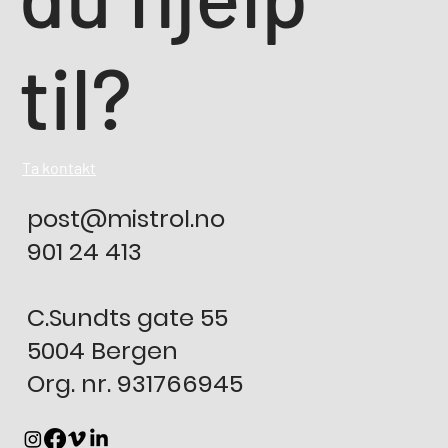
til?
Ta kontakt
post@mistrol.no
901 24 413
C.Sundts gate 55
5004 Bergen
Org. nr. 931766945