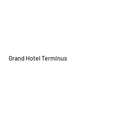
Grand Hotel Terminus
Grand Hotel Terminus hadde tidligere fått avslag fra Ber
påbygg av Terminus Hall, tilstøtende Kong Oscars gate.
Kunden ønsket derfor visualiseringer som bedre fanget hv
omgivelsene ved hjelp av matt glass og nøytrale farger som